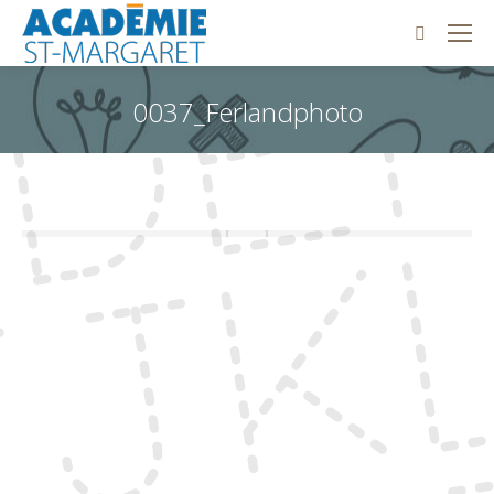
Recherch
0037_Ferlandphoto
Vous êtes ici :